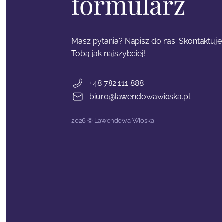
formularz
Masz pytania? Napisz do nas. Skontaktuje
Tobą jak najszybciej!
+48 782 111 888
biuro@lawendowawioska.pl
2026 © Lawendowa Wioska