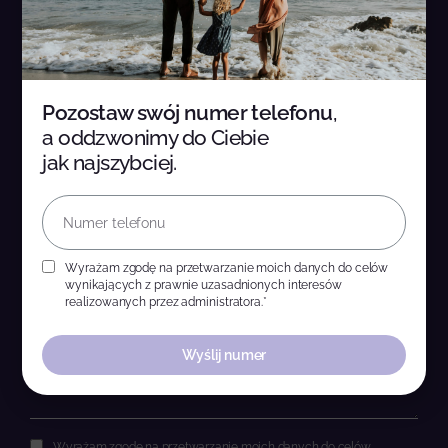
Masz pytania? Napisz do nas. Skontaktujemy się z
Tobą jak najszybciej!
Pozostaw swój numer telefonu
,
a oddzwonimy do Ciebie
jak najszybciej.
Wyrażam zgodę na przetwarzanie moich danych do celów
wynikających z prawnie uzasadnionych interesów
realizowanych przez administratora.*
Wyślij numer
Wyrażam zgodę na przetwarzanie moich danych do celów