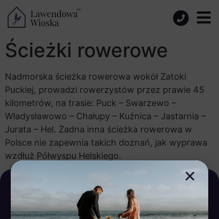
Ścieżki rowerowe
Nadmorska ścieżka rowerowa wokół Zatoki
Puckiej, prowadzi rowerzystów przez prawie 45
kilometrów, na trasie: Puck – Swarzewo –
Władysławowo – Chałupy – Kuźnica – Jastarnia –
Jurata – Hel. Żadna inna ścieżka rowerowa w
Polsce nie zapewnia takich doznań, jak wyprawa
wzdłuż Półwyspu Helskiego.
Wypełnij formularz