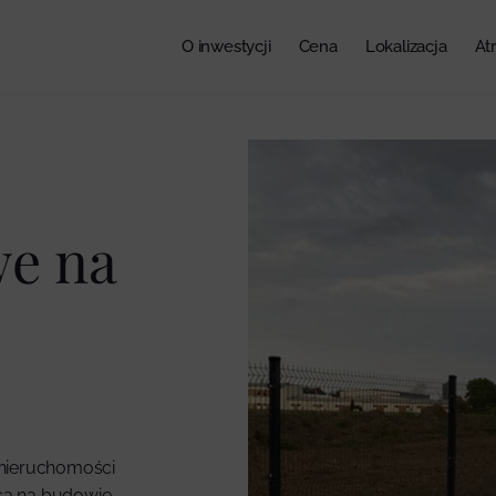
O inwestycji
Cena
Lokalizacja
At
we na
 nieruchomości
ąca na budowie