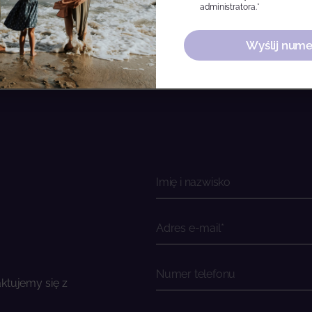
administratora.*
Wyślij nume
ktujemy się z