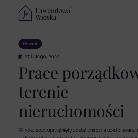
Powrót
27 lutego, 2022
Prace porządko
terenie
nieruchomości
W roku 2021 uprzątnięty został znaczna część terenu
na której planowana jest realizacji inwestycji polegaj