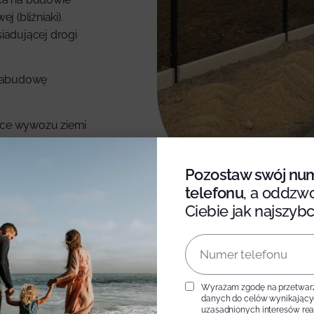
(bliźniaki).
iadującej drogi
 zabudowę
ące wywozu ziemi
.
Pozostaw swój nu
telefonu
, a oddzw
Ciebie jak najszybci
Więcej aktualności
Wyrażam zgodę na przetwar
danych do celów wynikający
uzasadnionych interesów re