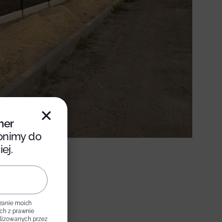
mer
onimy do
ej.
zanie moich
ch z prawnie
alizowanych przez