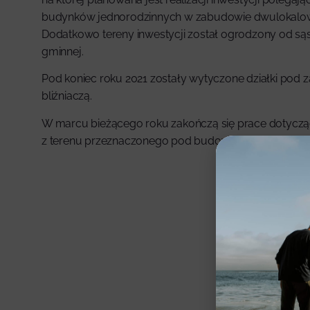
budynków jednorodzinnych w zabudowie dwulokalowej 
Dodatkowo tereny inwestycji został ogrodzony od sąs
gminnej.
Pod koniec roku 2021 zostały wytyczone działki pod
bliźniaczą.
W marcu bieżącego roku zakończą się prace dotycz
z terenu przeznaczonego pod budowę wielorodzinną