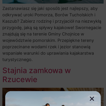
Zastanawiasz się jaki sposób jest najlepszy, aby
odkrywać uroki Pomorza, Borów Tucholskich i
Kaszub? Zabierz rodzinę i przyjaciół na niezwykłą
przygodę, jaką są spływy kajakowe! Swornegacie
znajdują się na terenie Gminy Chojnice w
województwie pomorskim. Przepiękne tereny
poprzecinane wodami rzek i jezior stanowią
wspaniałe warunki do uprawiania kajakarstwa
turystycznego.
Stajnia zamkowa w
Rzucewie