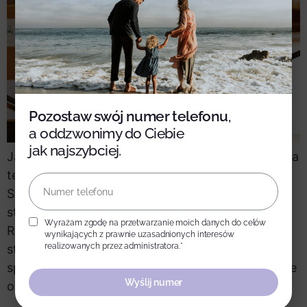
Pozostaw swój numer telefonu
,
a oddzwonimy do Ciebie
jak najszybciej.
Jak sama nazwa wskazuje – ośrodek jeździecki na
terenie zespołu parkowo-pałacowego “Jan III
Sobieski”, założonego jednak w połowie XIX
stulecia przez rodzinę von Below w
Wyrażam zgodę na przetwarzanie moich danych do celów
Rzucewie. Kameralna, malowniczo położona
wynikających z prawnie uzasadnionych interesów
realizowanych przez administratora.*
stajnia, w której poza wszelkiego typu zajęciami
sportowo-szkoleniowymi, organizowane są także
Wyślij numer
okolicznościowe imprezy.